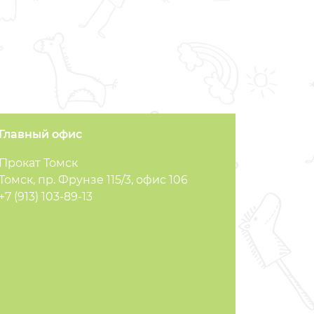
Главный офис
Прокат Томск
Томск, пр. Фрунзе 115/3, офис 106
+7 (913) 103-89-13