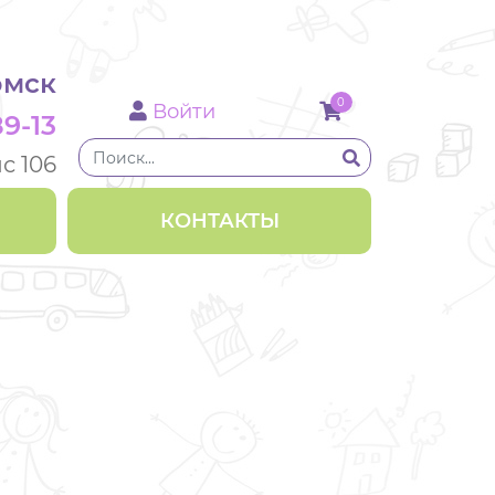
мск
0
Войти
89-13
ис 106
КОНТАКТЫ